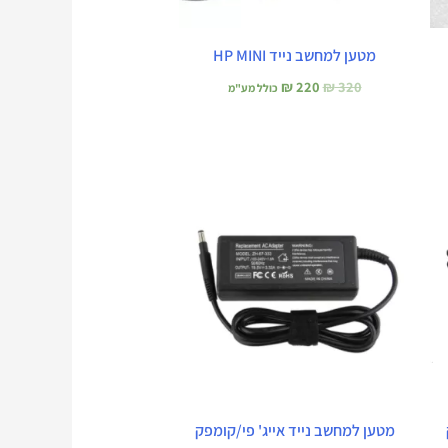
מטען למחשב נייד HP MINI
₪
220
₪
320
כולל מע"מ
המחיר
המחיר
המקורי
הנוכחי
היה:
הוא:
₪ 190.
₪ 240.
מטען למחשב נייד אייג' פי/קומפק