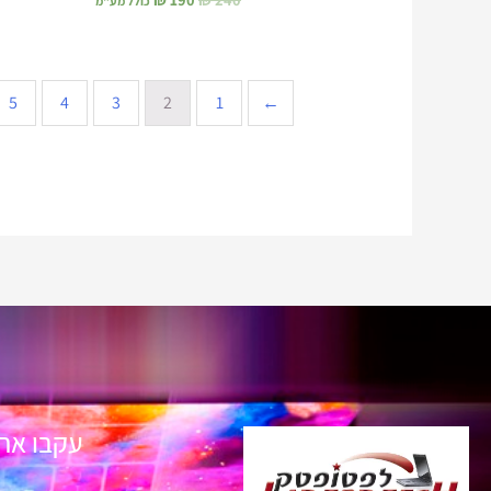
כולל מע"מ
5
4
3
2
1
→
עקבו אחר