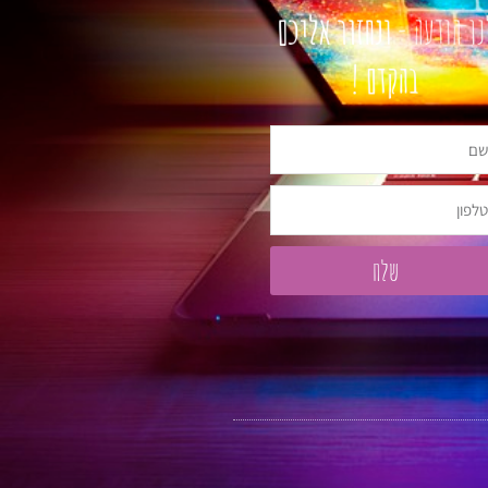
ו הודעה -
ונחזור אליכם
בהקדם !
פון
שלח