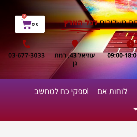
0
עגלת
ות משלוחים
לכל הארץ
₪
0
קניות
עוזיאל 43, רמת
03-677-3033
גן
לוחות אם
ספקי כח למחשב
ח שירות תיקונים