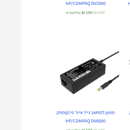
HP/COMPAQ DV2000
₪
190
₪
240
כולל מע"מ
המחיר
המחיר
המקורי
הנוכחי
היה:
הוא:
₪ 190.
₪ 240.
מטען למחשב נייד אייג' פי/קומפק
HP/COMPAQ DV6000
₪
190
₪
240