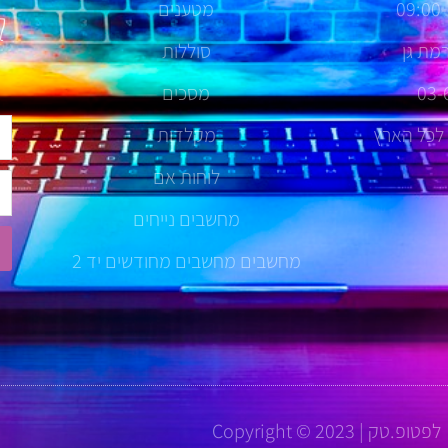
מטענים
לנ
סוללות
03-
מסכים
שם
 לכל הארץ
מקלדות
לוחות אם
טל
מחשבים נייחים
מחשבים מחשבים מחודשים יד 2
לפטופ.טק | Copyright © 2023