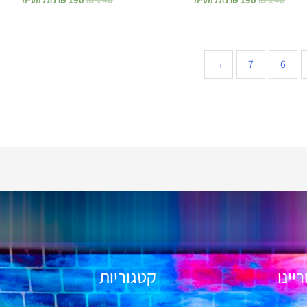
כולל מע"מ
כולל מע"מ
←
7
6
יינו
קטגוריות
ל