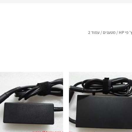
 פי HP
/
מטענים
/ עמוד 2
המחיר
המחיר
המקורי
הנוכחי
היה:
הוא:
₪ 250.
₪ 350.