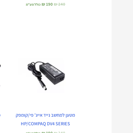
₪
190
₪
240
כולל מע"מ
המחיר
המחיר
המקורי
הנוכחי
היה:
הוא:
₪ 190.
₪ 240.
מטען למחשב נייד אייג' פי/קומפק
מ
HP/COMPAQ DV4 SERIES
₪
190
₪
240