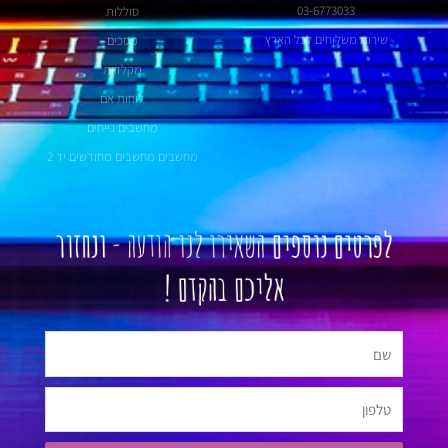
03-6773033
סוללות
שירות משלוחים לכל הארץ
מסכים
מקלדות
לוחות אם
מחשבים נייחים
מחשבים מחשבים מחודשים יד 2
לפרטים נוספים
השאירו לנו הודעה -
ונחזור
אליכם בהקדם !
שם
טלפון