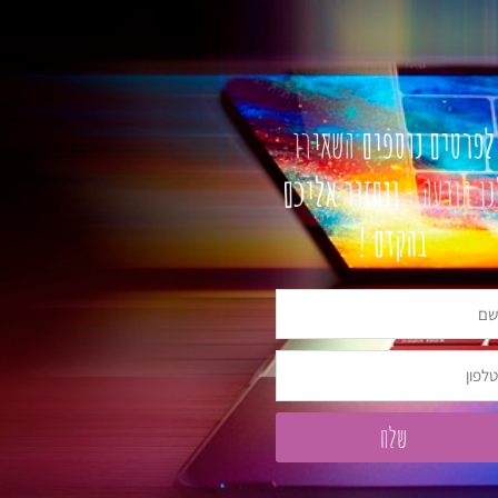
פרטים נוספים
השאירו
ו הודעה -
ונחזור אליכם
בהקדם !
פון
שלח