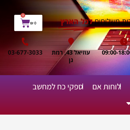
0
עגלת
ות משלוחים
לכל הארץ
₪
0
קניות
עוזיאל 43, רמת
03-677-3033
גן
לוחות אם
ספקי כח למחשב
ח שירות תיקונים