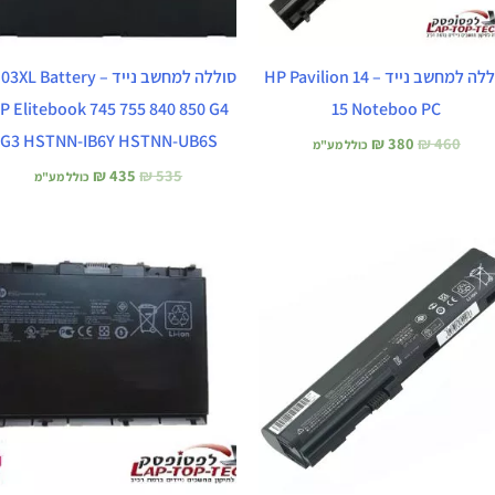
סוללה למחשב נייד – HP Pavilion 14
סוללה למחשב נייד – L Battery
P Elitebook 745 755 840 850 G4
15 Noteboo PC
G3 HSTNN-IB6Y HSTNN-UB6S
₪
380
₪
460
כולל מע"מ
₪
435
₪
535
כולל מע"מ
המחיר
המחיר
המחיר
המחיר
המקורי
הנוכחי
המקורי
הנוכחי
היה:
הוא:
היה:
הוא:
₪ 435.
₪ 535.
₪ 380.
₪ 450.