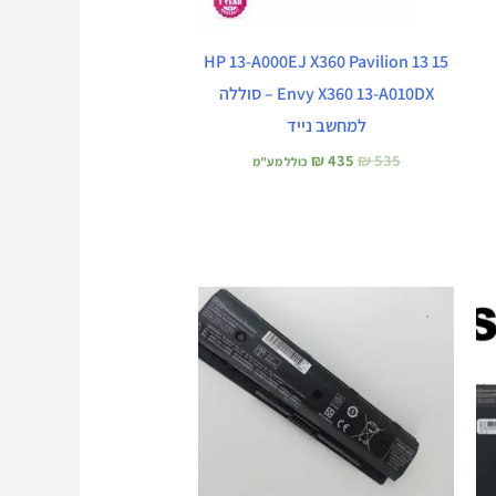
HP 13-A000EJ X360 Pavilion 13 15
Envy X360 13-A010DX – סוללה
למחשב נייד
₪
435
₪
535
כולל מע"מ
המחיר
המחיר
המקורי
הנוכחי
היה:
הוא:
₪ 380.
₪ 460.