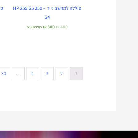
סוללה למחשב נייד – HP 255 G5 250
G4
₪
380
₪
480
כולל מע"מ
30
…
4
3
2
1