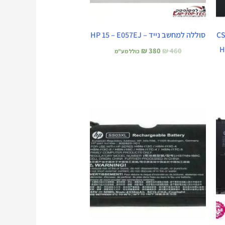
CS03X
סוללה למחשב נייד – HP 15 – E057EJ
H
₪
380
₪
460
כולל מע"מ
המחיר
המחיר
המקורי
הנוכחי
היה:
הוא:
₪ 435.
₪ 535.