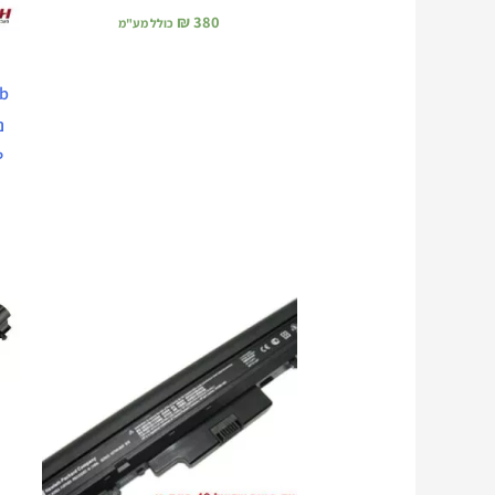
₪
380
כולל מע"מ
s
P
המחיר
המחיר
המקורי
הנוכחי
היה:
הוא:
₪ 380.
₪ 480.