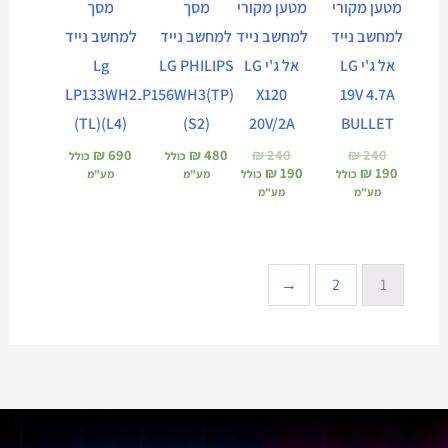
מטען מקורי
מטען מקורי
מסך
מסך
למחשב נייד
למחשב נייד
למחשב נייד
למחשב נייד
אל ג'י LG
אל ג'י LG
LG PHILIPS
Lg
LP133WH2
LP156WH3(TP)
X120
19V 4.7A
(TL)(L4)
(S2)
20V/2A
BULLET
₪
690
₪
480
₪
240
₪
240
כולל
כולל
₪
190
₪
190
כולל
כולל
מע"מ
מע"מ
מע"מ
מע"מ
←
2
1