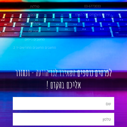
03-6773033
סוללות
שירות משלוחים לכל הארץ
מסכים
מקלדות
לוחות אם
מחשבים נייחים
מחשבים מחשבים מחודשים יד 2
לפרטים נוספים
השאירו לנו הודעה -
ונחזור
אליכם בהקדם !
שם
טלפון