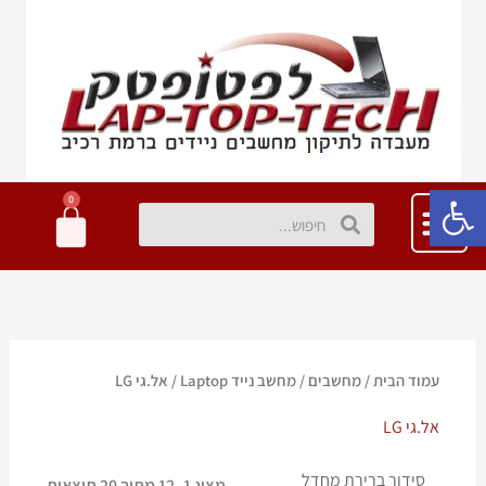
ילוג
תוכן
פתח סרגל נגישות
0
עגלת
חיפוש
חיפוש
קניות
עמוד הבית
/
מחשבים
/
מחשב נייד Laptop
/ אל.גי LG
אל.גי LG
מציג 1–12 מתוך 20 תוצאות