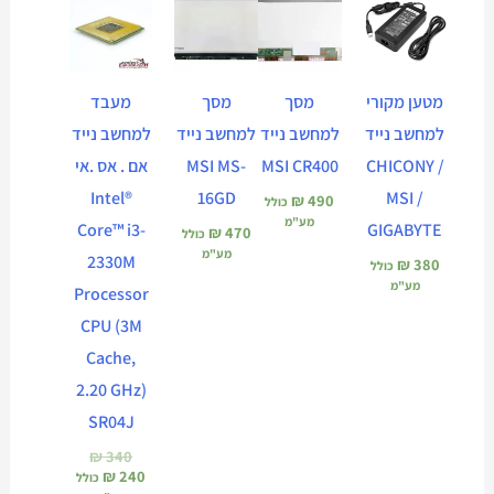
הנוכחי
המקורי
הוא:
היה:
₪ 340.
₪ 240.
מטען מקורי
מסך
מסך
מעבד
למחשב נייד
למחשב נייד
למחשב נייד
למחשב נייד
CHICONY /
MSI CR400
MSI MS-
אם . אס .אי
Intel®
16GD
MSI /
₪
490
כולל
מע"מ
Core™ i3-
GIGABYTE
₪
470
כולל
מע"מ
2330M
₪
380
כולל
מע"מ
Processor
CPU (3M
Cache,
2.20 GHz)
SR04J
₪
340
₪
240
כולל