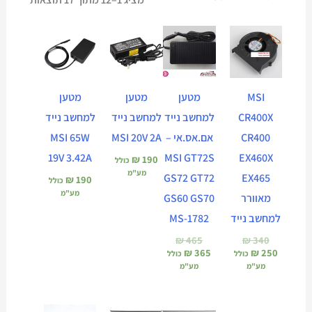
המחיר
המחיר
המחיר
המחיר
הנוכחי
המקורי
הנוכחי
המקורי
הוא:
היה:
הוא:
היה:
₪ 465.
₪ 365.
₪ 340.
₪ 250.
MSI
מטען
מטען
מטען
CR400X
למחשב נייד
למחשב נייד
למחשב נייד
CR400
אם.אס.אי –
MSI 20V 2A
MSI 65W
19V 3.42A
MSI GT72S
EX460X
₪
190
כולל
מע"מ
GS72 GT72
EX465
₪
190
כולל
מע"מ
מאוורר
GS60 GS70
למחשב נייד
MS-1782
₪
465
₪
340
₪
365
₪
250
כולל
כולל
מע"מ
מע"מ
המחיר
המחיר