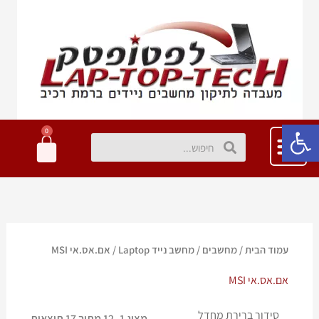
ילוג
תוכן
פתח סרגל נגישות
0
עגלת
חיפוש
חיפוש
קניות
עמוד הבית
/
מחשבים
/
מחשב נייד Laptop
/ אם.אס.אי MSI
אם.אס.אי MSI
מציג 1–12 מתוך 17 תוצאות