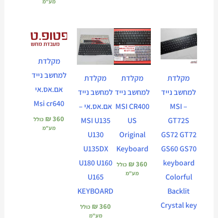
מע"מ
המחיר
המחיר
הנוכחי
המקורי
הוא:
היה:
₪ 795.
₪ 695.
מקלדת
למחשב נייד
מקלדת
מקלדת
מקלדת
אם.אס.אי
למחשב נייד
למחשב נייד
למחשב נייד
Msi cr640
– MSI
MSI CR400
אם.אס.אי –
₪
360
כולל
MSI U135
US
GT72S
מע"מ
U130
Original
GS72 GT72
U135DX
Keyboard
GS60 GS70
U180 U160
keyboard
₪
360
כולל
מע"מ
U165
Colorful
KEYBOARD
Backlit
Crystal key
₪
360
כולל
מע"מ