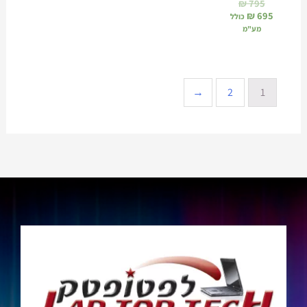
₪
795
₪
695
כולל
מע"מ
←
2
1