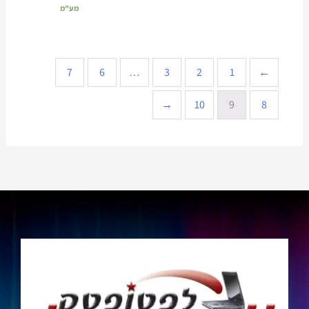
מע"מ
7
6
…
3
2
1
→
←
10
9
8