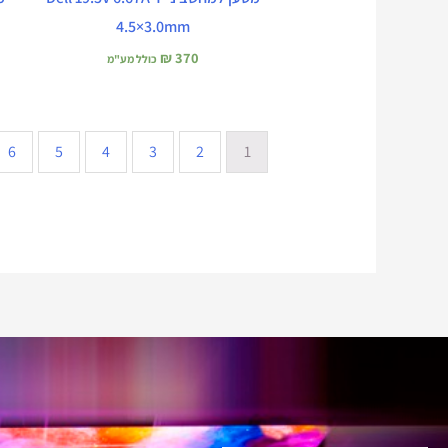
4.5×3.0mm
₪
370
כולל מע"מ
6
5
4
3
2
1