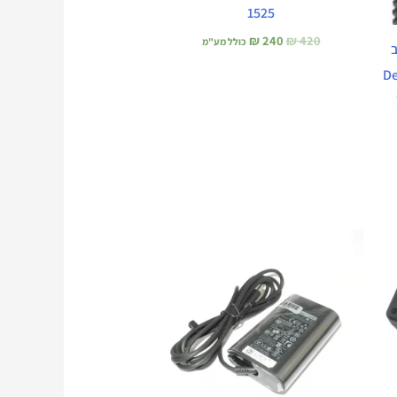
1525
₪
240
₪
420
כולל מע"מ
ב
Dell