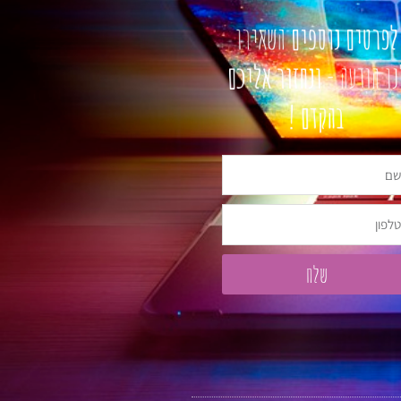
פרטים נוספים
השאירו
ו הודעה -
ונחזור אליכם
בהקדם !
פון
שלח