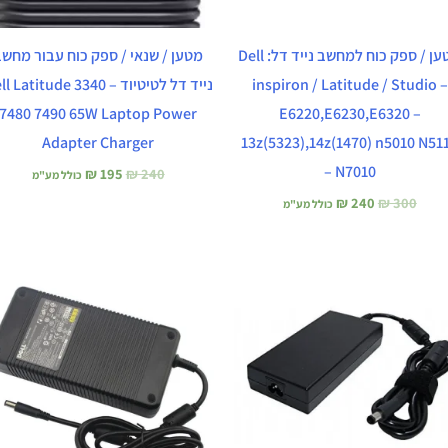
מטען / ספק כוח למחשב נייד דל: Dell
מטען / שנאי / ספק כוח עבור מחש
inspiron / Latitude / Studio –
נייד דל לטיטיוד –  Latitude 3340
7480 7490 65W Laptop Power
E6220,E6230,E6320 –
Adapter Charger
13z(5323),14z(1470) n5010 N51
N7010 –
₪
195
₪
240
כולל מע"מ
₪
240
₪
300
כולל מע"מ