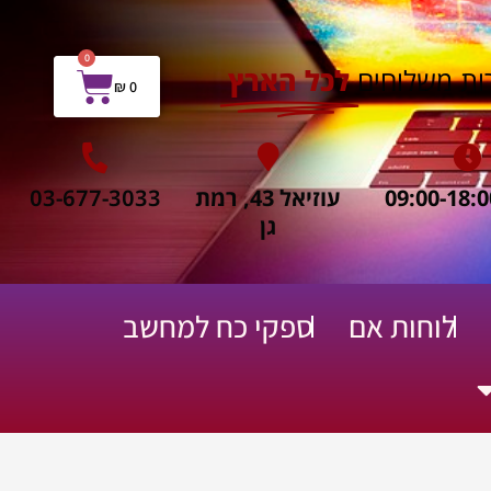
0
עגלת
ות משלוחים
לכל הארץ
₪
0
קניות
עוזיאל 43, רמת
03-677-3033
גן
לוחות אם
ספקי כח למחשב
ח שירות תיקונים