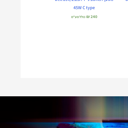
45W C type
₪
240
כולל מע"מ