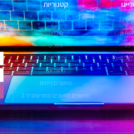
יינו
קטגוריות
ל
מטענים
לנ
סוללות
03-
מסכים
שם
 לכל הארץ
מקלדות
לוחות אם
טל
מחשבים נייחים
מחשבים מחשבים מחודשים יד 2