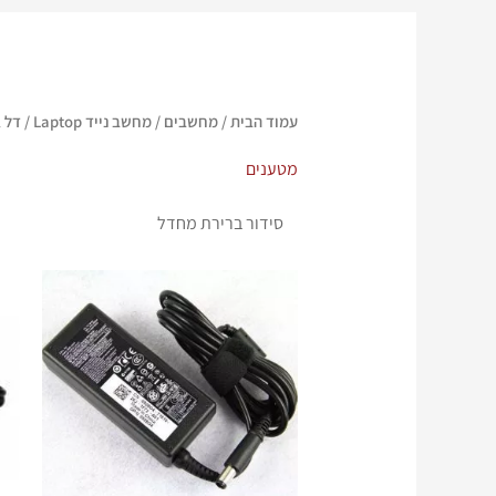
עמוד הבית
/
מחשבים
/
מחשב נייד Laptop
/
דל Dell
מטענים
המחיר
המחיר
המקורי
הנוכחי
היה:
הוא:
₪ 250.
₪ 350.