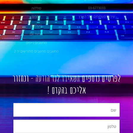
03-6773033
סוללות
שירות משלוחים לכל הארץ
מסכים
מקלדות
לוחות אם
מחשבים נייחים
מחשבים מחשבים מחודשים יד 2
לפרטים נוספים
השאירו לנו הודעה -
ונחזור
אליכם בהקדם !
שם
טלפון