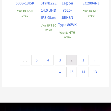
500S-13ISK
01YN122E
Legion
EC2004NJ
14.0 UHD
Y520-
₪
650
₪
610
כולל
כולל
מע"מ
מע"מ
IPS Glare
15IKBN
Type 80WK
₪
780
כולל
מע"מ
₪
470
כולל
מע"מ
…
5
4
3
2
1
→
←
15
14
13