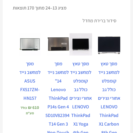
מציג 13–24 מתוך 170 תוצאות
מסך טאץ
מסך טאץ
מסך
מסך
למחשב נייד
למחשב נייד
למחשב נייד
למחשב נייד
קומפלט
קומפלט
14"
ASUS
כולל גב
כולל גב
Lenovo
FX517ZM-
אחורי וצירים
אחורי וצירים
ThinkPad
HN157
P14s Gen 4
LENOVO
LENOVO
₪
610
כולל
מע"מ
5D10V82394
ThinkPad
ThinkPad
T14 Gen 3
X1 Yoga
X1 Carbon
Non-Touch
4th Gen
8th Gen