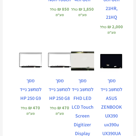
21HR,
₪
850
₪
1,850
כולל
כולל
מע"מ
מע"מ
21HQ
₪
2,000
כולל
מע"מ
מסך
מסך
מסך
מסך
למחשב נייד
למחשב נייד
למחשב נייד
למחשב נייד
HP 250 G9
HP 250 G8
FHD LED
ASUS
LCD Touch
ZENBOOK
₪
470
₪
470
כולל
כולל
מע"מ
מע"מ
Screen
UX390
Digitizer
ux390u
Display
UX390UA