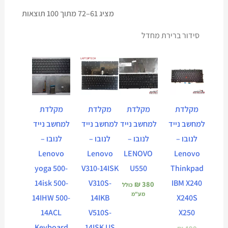
מציג 61–72 מתוך 100 תוצאות
המחיר
המחיר
המחיר
המחיר
הנוכחי
המקורי
הנוכחי
המקורי
הוא:
היה:
הוא:
היה:
₪ 490.
₪ 390.
₪ 490.
₪ 390.
מקלדת
מקלדת
מקלדת
מקלדת
למחשב נייד
למחשב נייד
למחשב נייד
למחשב נייד
לנובו –
לנובו –
לנובו –
לנובו –
Lenovo
Lenovo
LENOVO
Lenovo
yoga 500-
V310-14ISK
U550
Thinkpad
14isk 500-
V310S-
IBM X240
₪
380
כולל
מע"מ
14IHW 500-
14IKB
X240S
14ACL
V510S-
X250
Keyboard
14ISK US