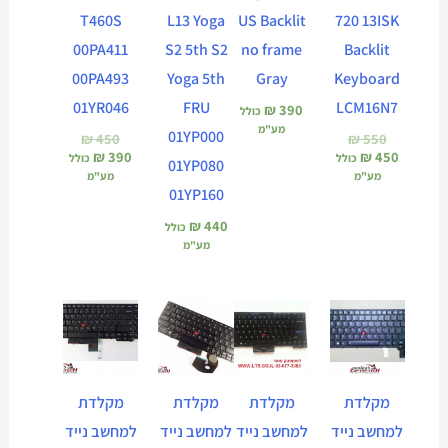
T460S
L13 Yoga
US Backlit
720 13ISK
00PA411
S2 5th S2
no frame
Backlit
00PA493
Yoga 5th
Gray
Keyboard
01YR046
FRU
LCM16N7
₪
390
כולל
מע"מ
01YP000
₪
450
₪
550
₪
390
₪
450
כולל
כולל
01YP080
מע"מ
מע"מ
01YP160
₪
440
כולל
מע"מ
מקלדת
מקלדת
מקלדת
מקלדת
למחשב נייד
למחשב נייד
למחשב נייד
למחשב נייד