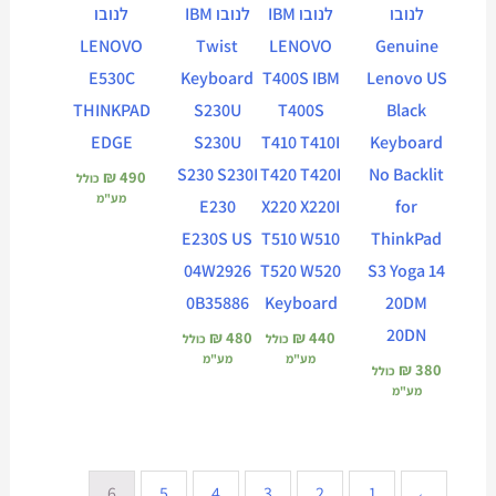
לנובו
לנובו IBM
לנובו IBM
לנובו
LENOVO
Twist
LENOVO
Genuine
E530C
Keyboard
T400S IBM
Lenovo US
THINKPAD
S230U
T400S
Black
EDGE
S230U
T410 T410I
Keyboard
S230 S230I
T420 T420I
No Backlit
₪
490
כולל
מע"מ
E230
X220 X220I
for
E230S US
T510 W510
ThinkPad
04W2926
T520 W520
S3 Yoga 14
0B35886
Keyboard
20DM
20DN
₪
480
₪
440
כולל
כולל
מע"מ
מע"מ
₪
380
כולל
מע"מ
6
5
4
3
2
1
→