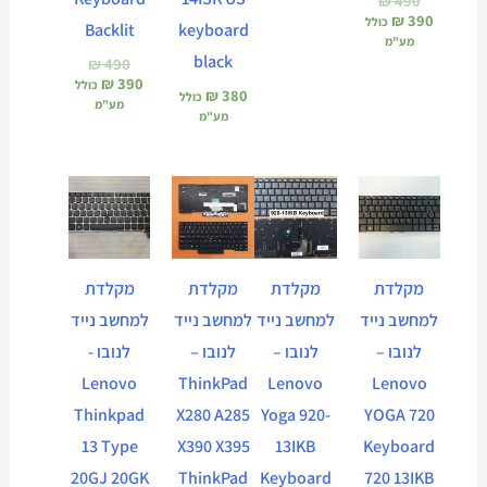
₪
490
₪
390
כולל
Backlit
keyboard
מע"מ
black
₪
490
₪
390
כולל
₪
380
כולל
מע"מ
מע"מ
המחיר
המחיר
המחיר
המחיר
הנוכחי
המקורי
הנוכחי
המקורי
הוא:
היה:
הוא:
היה:
₪ 450.
₪ 390.
₪ 550.
₪ 450.
מקלדת
מקלדת
מקלדת
מקלדת
למחשב נייד
למחשב נייד
למחשב נייד
למחשב נייד
לנובו –
לנובו –
לנובו –
לנובו -
Lenovo
ThinkPad
Lenovo
Lenovo
Thinkpad
X280 A285
Yoga 920-
YOGA 720
13 Type
X390 X395
13IKB
Keyboard
20GJ 20GK
ThinkPad
Keyboard
720 13IKB