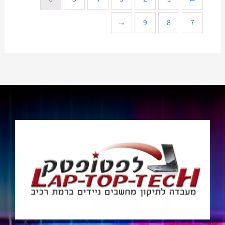
←
9
8
7