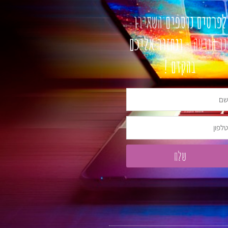
פרטים נוספים
השאירו
ו הודעה -
ונחזור אליכם
בהקדם !
פון
שלח