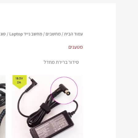
עמוד הבית
/
מחשבים
/
מחשב נייד Laptop
/
סוני ny
מטענים
המחיר
המחיר
המקורי
הנוכחי
היה:
הוא:
₪ 280.
₪ 340.