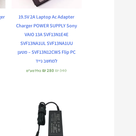
ger
19.5V 2A Laptop Ac Adapter
Charger POWER SUPPLY Sony
VAIO 13A SVF13N1E4E
SVF13NA1UL SVF13NA1UU
SVF13N12CWS Flip PC – מטען
למחשב נייד
₪
280
₪
340
כולל מע"מ