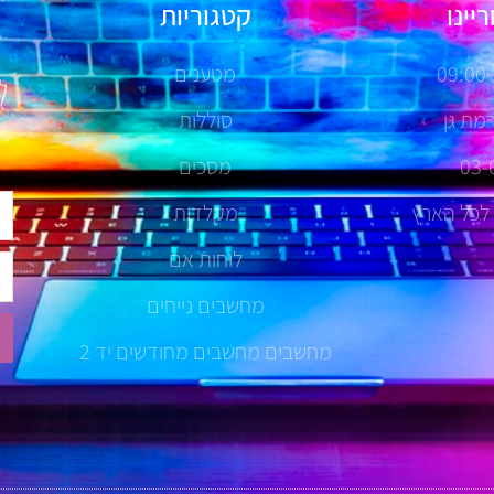
יינו
קטגוריות
ל
מטענים
לנ
סוללות
03-
מסכים
שם
 לכל הארץ
מקלדות
לוחות אם
טל
מחשבים נייחים
מחשבים מחשבים מחודשים יד 2