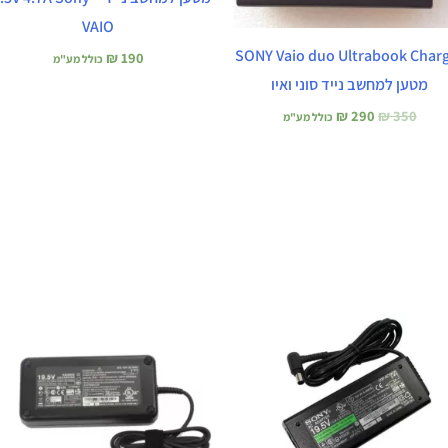
VAIO
SONY Vaio duo Ultrabook Char
₪
190
כולל מע"מ
מטען למחשב נייד סוני ואיו
₪
290
₪
350
כולל מע"מ
המחיר
המחיר
המחיר
המחיר
המקורי
הנוכחי
המקורי
הנוכחי
היה:
הוא:
היה:
הוא:
₪ 190.
₪ 240.
₪ 190.
₪ 240.