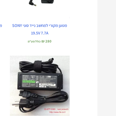
מטען מקורי למחשב נייד סוני SONY
19.5V 7.7A
₪
280
כולל מע"מ
המחיר
המחיר
המקורי
הנוכחי
היה:
הוא:
₪ 260.
₪ 360.