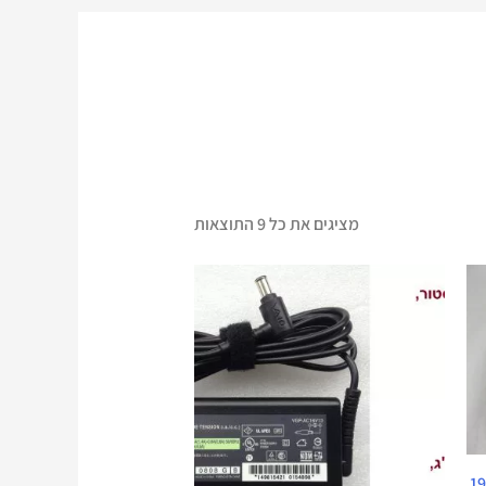
מציגים את כל ⁦9⁩ התוצאות
המחיר
המחיר
המקורי
הנוכחי
היה:
הוא:
₪ 240.
₪ 340.
19.5