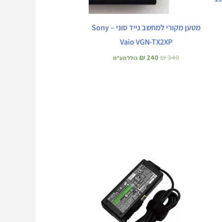
מטען מקורי למחשב נייד סוני – Sony
Vaio VGN-TX2XP
₪
240
₪
340
כולל מע"מ
המחיר
המחיר
המקורי
הנוכחי
היה:
הוא:
₪ 190.
₪ 240.