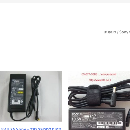
So
/ מטענים
המחיר
המחיר
המקורי
הנוכחי
היה:
הוא:
₪ 290.
₪ 350.
מטען למחשב נייד – V 4.7A Sony