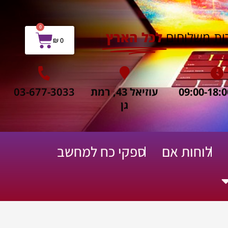
0
עגלת
ות משלוחים
לכל הארץ
₪
0
קניות
עוזיאל 43, רמת
03-677-3033
גן
לוחות אם
ספקי כח למחשב
ח שירות תיקונים