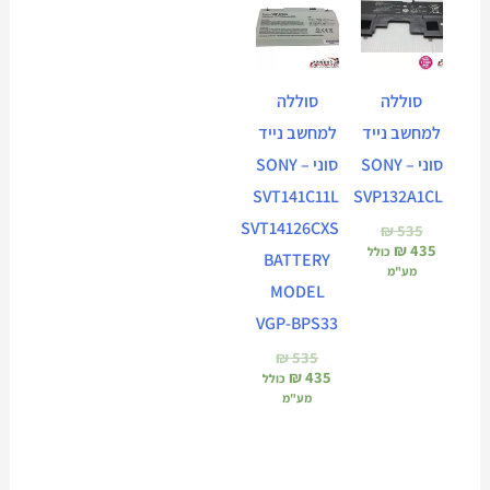
הנוכחי
המקורי
הנוכחי
המקורי
הוא:
היה:
הוא:
היה:
₪ 535.
₪ 435.
₪ 535.
₪ 435.
סוללה
סוללה
למחשב נייד
למחשב נייד
סוני – SONY
סוני – SONY
SVT141C11L
SVP132A1CL
SVT14126CXS
₪
535
₪
435
כולל
BATTERY
מע"מ
MODEL
VGP-BPS33
₪
535
₪
435
כולל
מע"מ