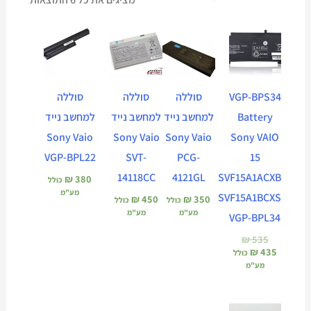
המחיר
המחיר
הנוכחי
המקורי
הוא:
היה:
₪ 535.
₪ 435.
VGP-BPS34
סוללה
סוללה
סוללה
Battery
למחשב נייד
למחשב נייד
למחשב נייד
Sony Vaio
Sony Vaio
Sony Vaio
Sony VAIO
VGP-BPL22
SVT-
PCG-
15
14118CC
4121GL
SVF15A1ACXB
₪
380
כולל
מע"מ
SVF15A1BCXS
₪
450
₪
350
כולל
כולל
מע"מ
מע"מ
VGP-BPL34
₪
535
₪
435
כולל
מע"מ
המחיר
המחיר
המחיר
המחיר