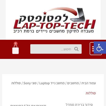
ילוג
תוכן
פתח סרגל נגישות
0
עגלת
חיפוש
חיפוש
קניות
עמוד הבית
/
מחשבים
/
מחשב נייד Laptop
/
סוני Sony
/ סוללות
סוללות
מציגים את כל ⁦6⁩ התוצאות