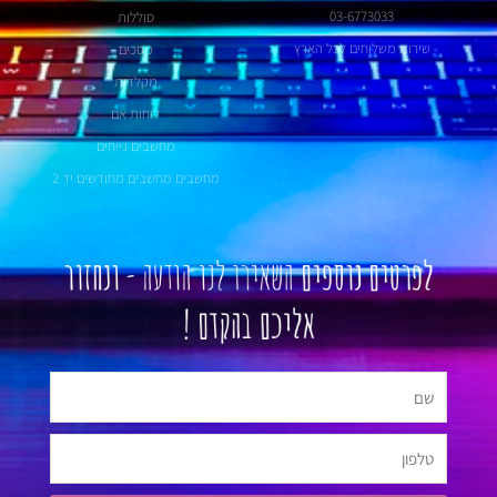
03-6773033
סוללות
שירות משלוחים לכל הארץ
מסכים
מקלדות
לוחות אם
מחשבים נייחים
מחשבים מחשבים מחודשים יד 2
לפרטים נוספים
השאירו לנו הודעה -
ונחזור
אליכם בהקדם !
שם
טלפון