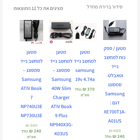
מציגים את כל ⁦12⁩ התוצאות
המחיר
המחיר
המחיר
המחיר
המחיר
המחיר
הנוכחי
המקורי
הנוכחי
המקורי
הנוכחי
המקורי
הוא:
היה:
הוא:
היה:
הוא:
היה:
₪ 340.
₪ 240.
₪ 340.
₪ 240.
₪ 480.
₪ 240.
מטען / ספק
מטען
מטען
מטען
כוח למחשב
למחשב נייד
למחשב נייד
למחשב נייד
נייד
samsung
סמסונג –
סמסונג –
וטאבלט-
Samsung
Samsung
19v 4.74a
סמסונג
ATIV Book
40W Slim
₪
370
כולל
Samsung
מע"מ
7
Charger
דגם :
NP740U3E
ATIV Book
XE700T1A-
NP730U3E
9 Plus
A01US
NP940X3G-
₪
340
₪
480
₪
240
כולל
K03US
₪
240
כולל
מע"מ