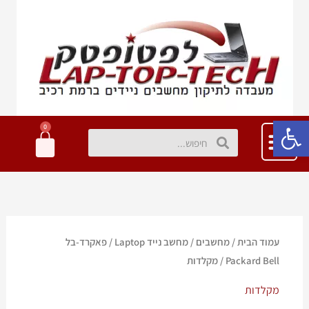
ילוג
תוכן
פתח סרגל נגישות
0
עגלת
חיפוש
חיפוש
קניות
עמוד הבית
/
מחשבים
/
מחשב נייד Laptop
/
פאקרד-בל
Packard Bell
/ מקלדות
מקלדות