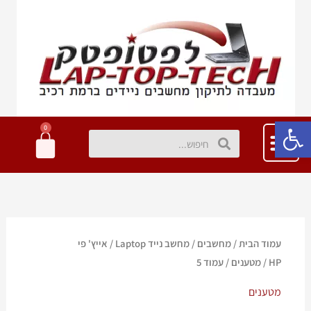
ילוג
תוכן
פתח סרגל נגישות
0
עגלת
חיפוש
חיפוש
קניות
עמוד הבית
/
מחשבים
/
מחשב נייד Laptop
/
אייץ' פי
HP
/
מטענים
/ עמוד 5
מטענים