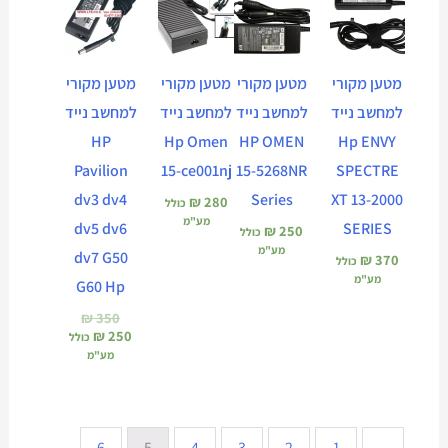
הנוכחי
המקורי
הוא:
היה:
₪ 350.
₪ 250.
מטען מקורי
מטען מקורי
מטען מקורי
מטען מקורי
למחשב נייד
למחשב נייד
למחשב נייד
למחשב נייד
HP
Hp Omen
HP OMEN
Hp ENVY
Pavilion
15-ce001nj
15-5268NR
SPECTRE
dv3 dv4
Series
XT 13-2000
₪
280
כולל
מע"מ
dv5 dv6
SERIES
₪
250
כולל
מע"מ
dv7 G50
₪
370
כולל
מע"מ
G60 Hp
₪
350
₪
250
כולל
מע"מ
6
5
4
3
2
1
→